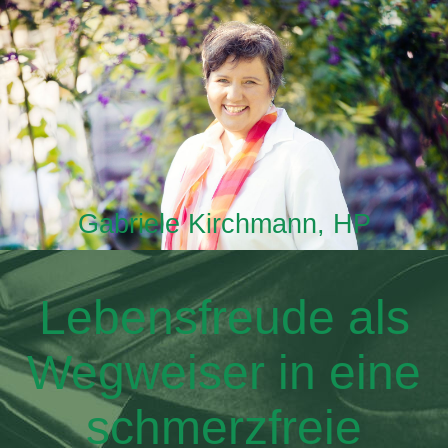
Gabriele Kirchmann, HP
Lebensfreude als
Wegweiser in eine
schmerzfreie