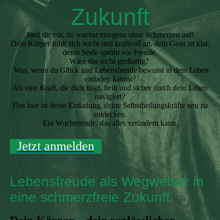
Zukunft
Stell dir vor, du wachst morgens ohne Schmerzen auf!
Dein Körper fühlt sich leicht und kraftvoll an, dein Geist ist klar,
deine Seele sprüht vor Freude.
Wäre das nicht großartig?
Was, wenn du Glück und Lebensfreude bewusst in dein Leben
einladen kannst?
Als eine Kraft, die dich trägt, heilt und sicher durch dein Leben
navigiert?
Das hier ist deine Einladung, deine Selbstheilungskräfte neu zu
entdecken.
Ein Wochenende, das alles verändern kann.
Jetzt anmelden
Lebensfreude als Wegweiser in
eine schmerzfreie Zukunft