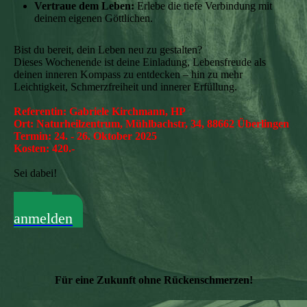
Vertraue dem Leben:
Erlebe die tiefe Verbindung mit
deinem eigenen Göttlichen.
Bist du bereit, dein Leben neu zu gestalten?
Dieses Wochenende ist deine Einladung, Lebensfreude als
deinen inneren Kompass zu entdecken – hin zu mehr
Leichtigkeit, Schmerzfreiheit und innerer Erfüllung.
Referentin: Gabriele Kirchmann, HP
Ort: Naturheilzentrum, Mühlbachstr, 34, 88662 Überlingen
Termin: 24. - 26. Oktober 2025
Kosten: 420.-
Sei dabei!
Jetzt
anmelden
Für eine Zukunft ohne Rückenschmerzen!