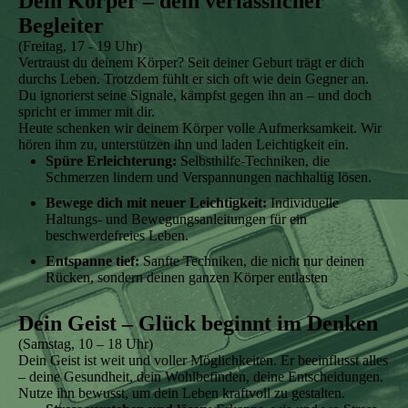
Dein Körper – dein verlässlicher
Begleiter
(Freitag, 17 - 19 Uhr)
Vertraust du deinem Körper? Seit deiner Geburt trägt er dich
durchs Leben. Trotzdem fühlt er sich oft wie dein Gegner an.
Du ignorierst seine Signale, kämpfst gegen ihn an – und doch
spricht er immer mit dir.
Heute schenken wir deinem Körper volle Aufmerksamkeit. Wir
hören ihm zu, unterstützen ihn und laden Leichtigkeit ein.
Spüre Erleichterung:
Selbsthilfe-Techniken, die
Schmerzen lindern und Verspannungen nachhaltig lösen.
Bewege dich mit neuer Leichtigkeit:
Individuelle
Haltungs- und Bewegungsanleitungen für ein
beschwerdefreies Leben.
Entspanne tief:
Sanfte Techniken, die nicht nur deinen
Rücken, sondern deinen ganzen Körper entlasten
Dein Geist – Glück beginnt im Denken
(Samstag, 10 – 18 Uhr)
Dein Geist ist weit und voller Möglichkeiten. Er beeinflusst alles
– deine Gesundheit, dein Wohlbefinden, deine Entscheidungen.
Nutze ihn bewusst, um dein Leben kraftvoll zu gestalten.