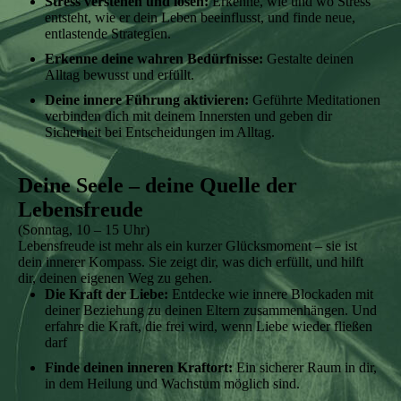
Stress verstehen und lösen:
Erkenne, wie und wo Stress
entsteht, wie er dein Leben beeinflusst, und finde neue,
entlastende Strategien.
Erkenne deine wahren Bedürfnisse:
Gestalte deinen
Alltag bewusst und erfüllt.
Deine innere Führung aktivieren:
Geführte Meditationen
verbinden dich mit deinem Innersten und geben dir
Sicherheit bei Entscheidungen im Alltag.
Deine Seele – deine Quelle der
Lebensfreude
(Sonntag, 10 – 15 Uhr)
Lebensfreude ist mehr als ein kurzer Glücksmoment – sie ist
dein innerer Kompass. Sie zeigt dir, was dich erfüllt, und hilft
dir, deinen eigenen Weg zu gehen.
Die Kraft der Liebe:
Entdecke wie innere Blockaden mit
deiner Beziehung zu deinen Eltern zusammenhängen. Und
erfahre die Kraft, die frei wird, wenn Liebe wieder fließen
darf
Finde deinen inneren Kraftort:
Ein sicherer Raum in dir,
in dem Heilung und Wachstum möglich sind.