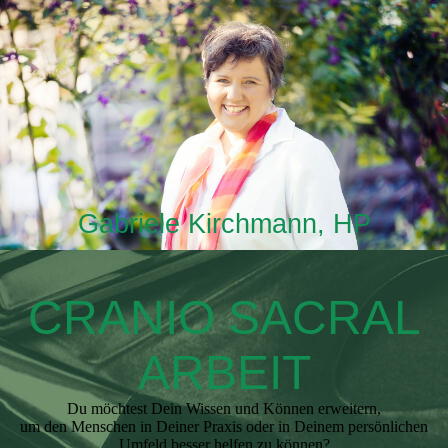
Gabriele Kirchmann, HP
CRANIO SACRAL
ARBEIT
Du möchtest Dein Wissen und Können erweitern,
um den Menschen in Deiner Praxis oder in Deinem persönlichen
Umfeld besser helfen zu können?