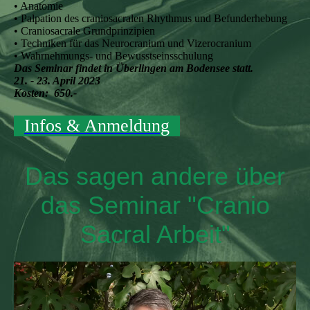
• Anatomie
• Palpation des craniosacralen Rhythmus und Befunderhebung
• Craniosacrale Grundprinzipien
• Techniken für das Neurocranium und Vizerocranium
• Wahrnehmungs- und Bewusstseinsschulung
Das Seminar findet in Überlingen am Bodensee statt.
21. - 23. April 2023
Kosten: 650.-
Infos & Anmeldung
Das sagen andere über
das Seminar "Cranio
Sacral Arbeit"