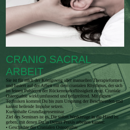
CRANIO SACRAL
ARBEIT
Sie ist für mich der Königsweg aller manuellen Therapieformen
und basiert auf der Arbeit mit dem cranialen Rhythmus, der sich
im feinen Pulsieren der Rückenmarksflüssigkeit zeigt. Craniale
Osteopathie wirkt umfassend und tiefgreifend. Mit diesen
Techniken kommst Du bis zum Ursprung der Beschwerden und
kannst heilende Impulse setzen.
Kursinhalte Grundlagenseminar
Ziel des Seminars ist es, Dir sofort Werkzeuge in die Hand zu
geben, mit denen Du in Deiner Praxis arbeiten kannst:
• Geschichte der Cranialen Osteopathie