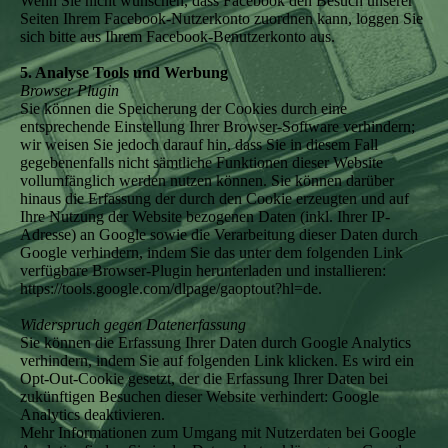
Wenn Sie nicht wünschen, dass Facebook den Besuch unserer
Seiten Ihrem Facebook-Nutzerkonto zuordnen kann, loggen Sie
sich bitte aus Ihrem Facebook-Benutzerkonto aus.
5. Analyse Tools und Werbung
Browser Plugin
Sie können die Speicherung der Cookies durch eine
entsprechende Einstellung Ihrer Browser-Software verhindern;
wir weisen Sie jedoch darauf hin, dass Sie in diesem Fall
gegebenenfalls nicht sämtliche Funktionen dieser Website
vollumfänglich werden nutzen können. Sie können darüber
hinaus die Erfassung der durch den Cookie erzeugten und auf
Ihre Nutzung der Website bezogenen Daten (inkl. Ihrer IP-
Adresse) an Google sowie die Verarbeitung dieser Daten durch
Google verhindern, indem Sie das unter dem folgenden Link
verfügbare Browser-Plugin herunterladen und installieren:
https://tools.google.com/dlpage/gaoptout?hl=de.
Widerspruch gegen Datenerfassung
Sie können die Erfassung Ihrer Daten durch Google Analytics
verhindern, indem Sie auf folgenden Link klicken. Es wird ein
Opt-Out-Cookie gesetzt, der die Erfassung Ihrer Daten bei
zukünftigen Besuchen dieser Website verhindert: Google
Analytics deaktivieren.
Mehr Informationen zum Umgang mit Nutzerdaten bei Google