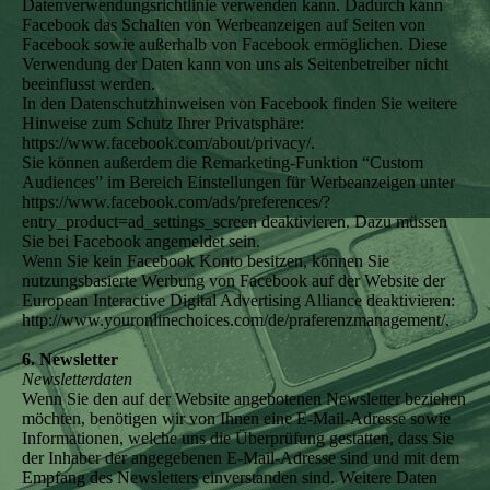
Datenverwendungsrichtlinie verwenden kann. Dadurch kann
Facebook das Schalten von Werbeanzeigen auf Seiten von
Facebook sowie außerhalb von Facebook ermöglichen. Diese
Verwendung der Daten kann von uns als Seitenbetreiber nicht
beeinflusst werden.
In den Datenschutzhinweisen von Facebook finden Sie weitere
Hinweise zum Schutz Ihrer Privatsphäre:
https://www.facebook.com/about/privacy/.
Sie können außerdem die Remarketing-Funktion “Custom
Audiences” im Bereich Einstellungen für Werbeanzeigen unter
https://www.facebook.com/ads/preferences/?
entry_product=ad_settings_screen deaktivieren. Dazu müssen
Sie bei Facebook angemeldet sein.
Wenn Sie kein Facebook Konto besitzen, können Sie
nutzungsbasierte Werbung von Facebook auf der Website der
European Interactive Digital Advertising Alliance deaktivieren:
http://www.youronlinechoices.com/de/praferenzmanagement/.
6. Newsletter
Newsletterdaten
Wenn Sie den auf der Website angebotenen Newsletter beziehen
möchten, benötigen wir von Ihnen eine E-Mail-Adresse sowie
Informationen, welche uns die Überprüfung gestatten, dass Sie
der Inhaber der angegebenen E-Mail-Adresse sind und mit dem
Empfang des Newsletters einverstanden sind. Weitere Daten