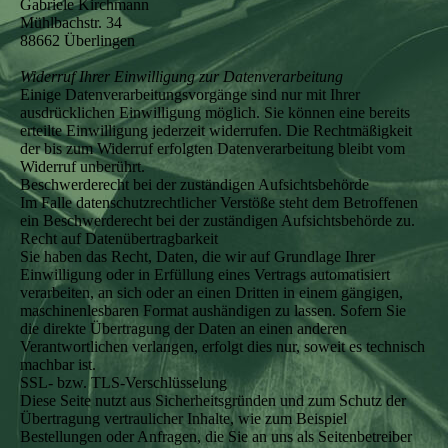
Gabriele Kirchmann
Mühlbachstr. 34
88662 Überlingen
Widerruf Ihrer Einwilligung zur Datenverarbeitung
Einige Datenverarbeitungsvorgänge sind nur mit Ihrer
ausdrücklichen Einwilligung möglich. Sie können eine bereits
erteilte Einwilligung jederzeit widerrufen. Die Rechtmäßigkeit
der bis zum Widerruf erfolgten Datenverarbeitung bleibt vom
Widerruf unberührt.
Beschwerderecht bei der zuständigen Aufsichtsbehörde
Im Falle datenschutzrechtlicher Verstöße steht dem Betroffenen
ein Beschwerderecht bei der zuständigen Aufsichtsbehörde zu.
Recht auf Datenübertragbarkeit
Sie haben das Recht, Daten, die wir auf Grundlage Ihrer
Einwilligung oder in Erfüllung eines Vertrags automatisiert
verarbeiten, an sich oder an einen Dritten in einem gängigen,
maschinenlesbaren Format aushändigen zu lassen. Sofern Sie
die direkte Übertragung der Daten an einen anderen
Verantwortlichen verlangen, erfolgt dies nur, soweit es technisch
machbar ist.
SSL- bzw. TLS-Verschlüsselung
Diese Seite nutzt aus Sicherheitsgründen und zum Schutz der
Übertragung vertraulicher Inhalte, wie zum Beispiel
Bestellungen oder Anfragen, die Sie an uns als Seitenbetreiber