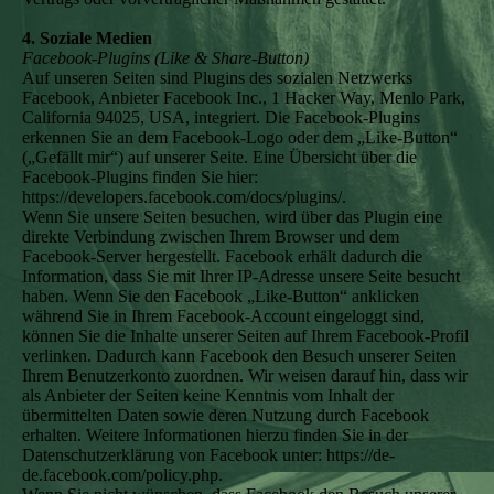
4. Soziale Medien
Facebook-Plugins (Like & Share-Button)
Auf unseren Seiten sind Plugins des sozialen Netzwerks
Facebook, Anbieter Facebook Inc., 1 Hacker Way, Menlo Park,
California 94025, USA, integriert. Die Facebook-Plugins
erkennen Sie an dem Facebook-Logo oder dem „Like-Button“
(„Gefällt mir“) auf unserer Seite. Eine Übersicht über die
Facebook-Plugins finden Sie hier:
https://developers.facebook.com/docs/plugins/.
Wenn Sie unsere Seiten besuchen, wird über das Plugin eine
direkte Verbindung zwischen Ihrem Browser und dem
Facebook-Server hergestellt. Facebook erhält dadurch die
Information, dass Sie mit Ihrer IP-Adresse unsere Seite besucht
haben. Wenn Sie den Facebook „Like-Button“ anklicken
während Sie in Ihrem Facebook-Account eingeloggt sind,
können Sie die Inhalte unserer Seiten auf Ihrem Facebook-Profil
verlinken. Dadurch kann Facebook den Besuch unserer Seiten
Ihrem Benutzerkonto zuordnen. Wir weisen darauf hin, dass wir
als Anbieter der Seiten keine Kenntnis vom Inhalt der
übermittelten Daten sowie deren Nutzung durch Facebook
erhalten. Weitere Informationen hierzu finden Sie in der
Datenschutzerklärung von Facebook unter: https://de-
de.facebook.com/policy.php.