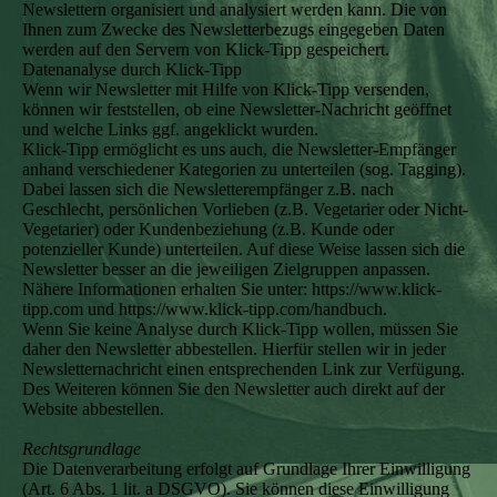
Newslettern organisiert und analysiert werden kann. Die von
Ihnen zum Zwecke des Newsletterbezugs eingegeben Daten
werden auf den Servern von Klick-Tipp gespeichert.
Datenanalyse durch Klick-Tipp
Wenn wir Newsletter mit Hilfe von Klick-Tipp versenden,
können wir feststellen, ob eine Newsletter-Nachricht geöffnet
und welche Links ggf. angeklickt wurden.
Klick-Tipp ermöglicht es uns auch, die Newsletter-Empfänger
anhand verschiedener Kategorien zu unterteilen (sog. Tagging).
Dabei lassen sich die Newsletterempfänger z.B. nach
Geschlecht, persönlichen Vorlieben (z.B. Vegetarier oder Nicht-
Vegetarier) oder Kundenbeziehung (z.B. Kunde oder
potenzieller Kunde) unterteilen. Auf diese Weise lassen sich die
Newsletter besser an die jeweiligen Zielgruppen anpassen.
Nähere Informationen erhalten Sie unter: https://www.klick-
tipp.com und https://www.klick-tipp.com/handbuch.
Wenn Sie keine Analyse durch Klick-Tipp wollen, müssen Sie
daher den Newsletter abbestellen. Hierfür stellen wir in jeder
Newsletternachricht einen entsprechenden Link zur Verfügung.
Des Weiteren können Sie den Newsletter auch direkt auf der
Website abbestellen.
Rechtsgrundlage
Die Datenverarbeitung erfolgt auf Grundlage Ihrer Einwilligung
(Art. 6 Abs. 1 lit. a DSGVO). Sie können diese Einwilligung