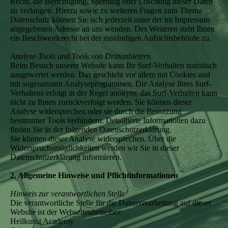
Recht, die Berichtigung, Sperrung oder Löschung dieser Daten
zu verlangen. Hierzu sowie zu weiteren Fragen zum Thema
Datenschutz können Sie sich jederzeit unter der im Impressum
angegebenen Adresse an uns wenden. Des Weiteren steht Ihnen
ein Beschwerderecht bei der zuständigen Aufsichtsbehörde zu.
Analyse-Tools und Tools von Drittanbietern
Beim Besuch unserer Website kann Ihr Surf-Verhalten statistisch
ausgewertet werden. Das geschieht vor allem mit Cookies und
mit sogenannten Analyseprogrammen. Die Analyse Ihres Surf-
Verhaltens erfolgt in der Regel anonym; das Surf-Verhalten kann
nicht zu Ihnen zurückverfolgt werden. Sie können dieser
Analyse widersprechen oder sie durch die Benutzung
bestimmter Tools verhindern. Detaillierte Informationen dazu
finden Sie in der folgenden Datenschutzerklärung.
Sie können dieser Analyse widersprechen. Über die
Widerspruchsmöglichkeiten werden wir Sie in dieser
Datenschutzerklärung informieren.
2. Allgemeine Hinweise und Pflichtinformationen
Hinweis zur verantwortlichen Stelle
Die verantwortliche Stelle für die Datenverarbeitung auf dieser
Website ist der Webseitenbetreiber:
Heilkunst Academy