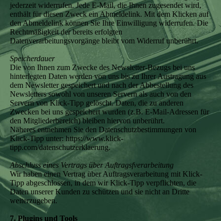
jederzeit widerrufen. Jede E-Mail, die Ihnen zugesendet wird,
enthält für diesen Zweck ein Abmeldelink. Mit dem Klicken auf
den Abmeldelink können Sie Ihre Einwilligung widerrufen. Die
Rechtmäßigkeit der bereits erfolgten
Datenverarbeitungsvorgänge bleibt vom Widerruf unberührt.
Speicherdauer
Die von Ihnen zum Zwecke des Newsletter-Bezugs bei uns
hinterlegten Daten werden von uns bis zu Ihrer Austragung aus
dem Newsletter gespeichert und nach der Abbestellung des
Newsletters sowohl von unseren Servern als auch von den
Servern von Klick-Tipp gelöscht. Daten, die zu anderen
Zwecken bei uns gespeichert wurden (z.B. E-Mail-Adressen für
den Mitgliederbereich) bleiben hiervon unberührt.
Näheres entnehmen Sie den Datenschutzbestimmungen von
Klick-Tipp unter: https://www.klick-
tipp.com/datenschutzerklaerung.
Abschluss eines Vertrags über Auftragsfverarbeitung
Wir haben einen Vertrag über Auftragsverarbeitung mit Klick-
Tipp abgeschlossen, in dem wir Klick-Tipp verpflichten, die
Daten unserer Kunden zu schützen und sie nicht an Dritte
weiterzugeben.
7. Plugins und Tools