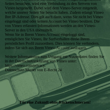
Seiten besuchen, wird eine Verbindung zu den Servern von
Vimeo hergestellt. Dabei wird dem Vimeo-Server mitgeteilt,
welche unserer Seiten Sie besucht haben. Zudem erlangt Vimeo
Ihre IP-Adresse. Dies gilt auch dann, wenn Sie nicht bei Vimeo
eingeloggt sind oder keinen Account bei Vimeo besitzen. Die
von Vimeo erfassten Informationen werden an den Vimeo-
Server in den USA übermittelt.
Wenn Sie in Ihrem Vimeo-Account eingeloggt sind,
ermöglichen Sie Vimeo, Ihr Surfverhalten direkt Ihrem
persönlichen Profil zuzuordnen. Dies können Sie verhindern,
indem Sie sich aus Ihrem Vimeo-Account ausloggen.
Weitere Informationen zum Umgang mit Nutzerdaten finden Sie
in der Datenschutzerklärung von Vimeo unter:
https://vimeo.com/privacy.
Datenschutz-Muster von E-Recht 24
Für eine Zukunft ohne Rückenschmerzen!