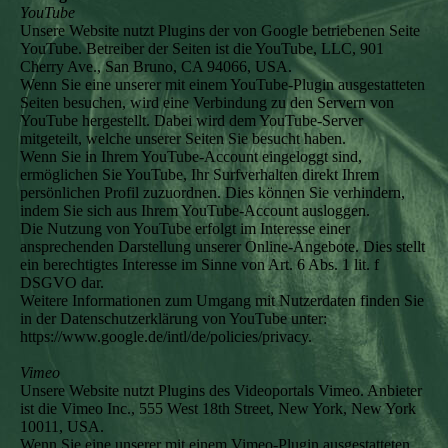
YouTube
Unsere Website nutzt Plugins der von Google betriebenen Seite
YouTube. Betreiber der Seiten ist die YouTube, LLC, 901
Cherry Ave., San Bruno, CA 94066, USA.
Wenn Sie eine unserer mit einem YouTube-Plugin ausgestatteten
Seiten besuchen, wird eine Verbindung zu den Servern von
YouTube hergestellt. Dabei wird dem YouTube-Server
mitgeteilt, welche unserer Seiten Sie besucht haben.
Wenn Sie in Ihrem YouTube-Account eingeloggt sind,
ermöglichen Sie YouTube, Ihr Surfverhalten direkt Ihrem
persönlichen Profil zuzuordnen. Dies können Sie verhindern,
indem Sie sich aus Ihrem YouTube-Account ausloggen.
Die Nutzung von YouTube erfolgt im Interesse einer
ansprechenden Darstellung unserer Online-Angebote. Dies stellt
ein berechtigtes Interesse im Sinne von Art. 6 Abs. 1 lit. f
DSGVO dar.
Weitere Informationen zum Umgang mit Nutzerdaten finden Sie
in der Datenschutzerklärung von YouTube unter:
https://www.google.de/intl/de/policies/privacy.
Vimeo
Unsere Website nutzt Plugins des Videoportals Vimeo. Anbieter
ist die Vimeo Inc., 555 West 18th Street, New York, New York
10011, USA.
Wenn Sie eine unserer mit einem Vimeo-Plugin ausgestatteten