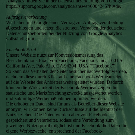
Analytics finden Sie in der Datenschutzerklärung von Google:
https://support.google.com/analytics/answer/6004245?hl=de.
Auftragsverarbeitung
Wir haben mit Google einen Vertrag zur Auftragsverarbeitung
abgeschlossen und setzen die strengen Vorgaben der deutschen
Datenschutzbehörden bei der Nutzung von Google Analytics
vollständig um.
Facebook Pixel
Unsere Website nutzt zur Konversionsmessung das
Besucheraktions-Pixel von Facebook, Facebook Inc., 1601 S.
California Ave, Palo Alto, CA 94304, USA (“Facebook”).
So kann das Verhalten der Seitenbesucher nachverfolgt werden,
nachdem diese durch Klick auf eine Facebook-Werbeanzeige
auf die Website des Anbieters weitergeleitet wurden. Dadurch
können die Wirksamkeit der Facebook-Werbeanzeigen für
statistische und Marktforschungszwecke ausgewertet werden
und zukünftige Werbemaßnahmen optimiert werden.
Die erhobenen Daten sind für uns als Betreiber dieser Website
anonym, wir können keine Rückschlüsse auf die Identität der
Nutzer ziehen. Die Daten werden aber von Facebook
gespeichert und verarbeitet, sodass eine Verbindung zum
jeweiligen Nutzerprofil möglich ist und Facebook die Daten für
eigene Werbezwecke, entsprechend der Facebook-