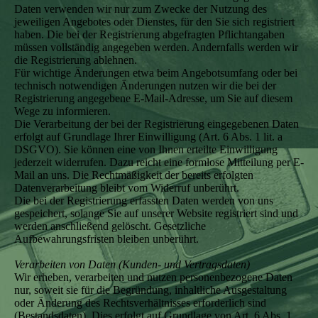
Daten verwenden wir nur zum Zwecke der Nutzung des
jeweiligen Angebotes oder Dienstes, für den Sie sich registriert
haben. Die bei der Registrierung abgefragten Pflichtangaben
müssen vollständig angegeben werden. Andernfalls werden wir
die Registrierung ablehnen.
Für wichtige Änderungen etwa beim Angebotsumfang oder bei
technisch notwendigen Änderungen nutzen wir die bei der
Registrierung angegebene E-Mail-Adresse, um Sie auf diesem
Wege zu informieren.
Die Verarbeitung der bei der Registrierung eingegebenen Daten
erfolgt auf Grundlage Ihrer Einwilligung (Art. 6 Abs. 1 lit. a
DSGVO). Sie können eine von Ihnen erteilte Einwilligung
jederzeit widerrufen. Dazu reicht eine formlose Mitteilung per E-
Mail an uns. Die Rechtmäßigkeit der bereits erfolgten
Datenverarbeitung bleibt vom Widerruf unberührt.
Die bei der Registrierung erfassten Daten werden von uns
gespeichert, solange Sie auf unserer Website registriert sind und
werden anschließend gelöscht. Gesetzliche
Aufbewahrungsfristen bleiben unberührt.
Verarbeiten von Daten (Kunden- und Vertragsdaten)
Wir erheben, verarbeiten und nutzen personenbezogene Daten
nur, soweit sie für die Begründung, inhaltliche Ausgestaltung
oder Änderung des Rechtsverhältnisses erforderlich sind
(Bestandsdaten). Dies erfolgt auf Grundlage von Art. 6 Abs. 1