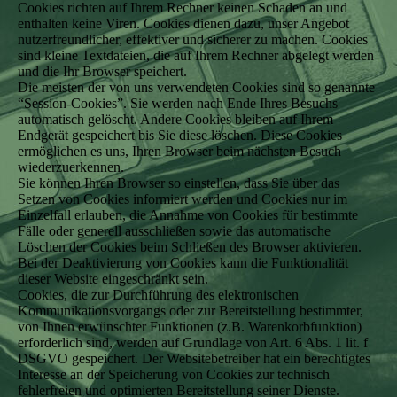
Cookies richten auf Ihrem Rechner keinen Schaden an und
enthalten keine Viren. Cookies dienen dazu, unser Angebot
nutzerfreundlicher, effektiver und sicherer zu machen. Cookies
sind kleine Textdateien, die auf Ihrem Rechner abgelegt werden
und die Ihr Browser speichert.
Die meisten der von uns verwendeten Cookies sind so genannte
“Session-Cookies”. Sie werden nach Ende Ihres Besuchs
automatisch gelöscht. Andere Cookies bleiben auf Ihrem
Endgerät gespeichert bis Sie diese löschen. Diese Cookies
ermöglichen es uns, Ihren Browser beim nächsten Besuch
wiederzuerkennen.
Sie können Ihren Browser so einstellen, dass Sie über das
Setzen von Cookies informiert werden und Cookies nur im
Einzelfall erlauben, die Annahme von Cookies für bestimmte
Fälle oder generell ausschließen sowie das automatische
Löschen der Cookies beim Schließen des Browser aktivieren.
Bei der Deaktivierung von Cookies kann die Funktionalität
dieser Website eingeschränkt sein.
Cookies, die zur Durchführung des elektronischen
Kommunikationsvorgangs oder zur Bereitstellung bestimmter,
von Ihnen erwünschter Funktionen (z.B. Warenkorbfunktion)
erforderlich sind, werden auf Grundlage von Art. 6 Abs. 1 lit. f
DSGVO gespeichert. Der Websitebetreiber hat ein berechtigtes
Interesse an der Speicherung von Cookies zur technisch
fehlerfreien und optimierten Bereitstellung seiner Dienste.