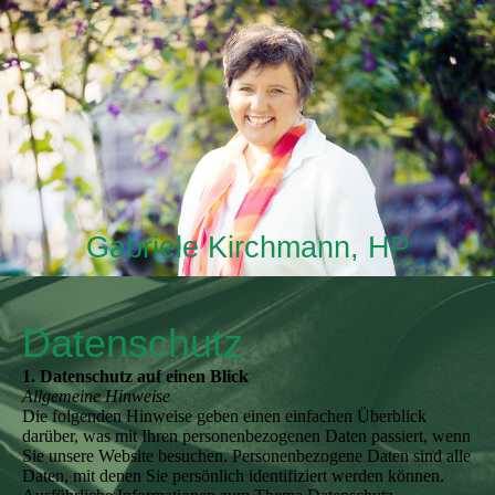
Gabriele Kirchmann, HP
Datenschutz
1. Datenschutz auf einen Blick
Allgemeine Hinweise
Die folgenden Hinweise geben einen einfachen Überblick
darüber, was mit Ihren personenbezogenen Daten passiert, wenn
Sie unsere Website besuchen. Personenbezogene Daten sind alle
Daten, mit denen Sie persönlich identifiziert werden können.