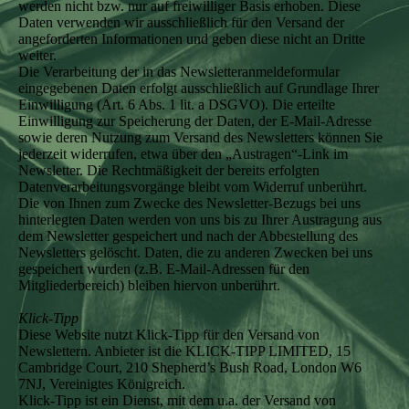
werden nicht bzw. nur auf freiwilliger Basis erhoben. Diese
Daten verwenden wir ausschließlich für den Versand der
angeforderten Informationen und geben diese nicht an Dritte
weiter.
Die Verarbeitung der in das Newsletteranmeldeformular
eingegebenen Daten erfolgt ausschließlich auf Grundlage Ihrer
Einwilligung (Art. 6 Abs. 1 lit. a DSGVO). Die erteilte
Einwilligung zur Speicherung der Daten, der E-Mail-Adresse
sowie deren Nutzung zum Versand des Newsletters können Sie
jederzeit widerrufen, etwa über den „Austragen“-Link im
Newsletter. Die Rechtmäßigkeit der bereits erfolgten
Datenverarbeitungsvorgänge bleibt vom Widerruf unberührt.
Die von Ihnen zum Zwecke des Newsletter-Bezugs bei uns
hinterlegten Daten werden von uns bis zu Ihrer Austragung aus
dem Newsletter gespeichert und nach der Abbestellung des
Newsletters gelöscht. Daten, die zu anderen Zwecken bei uns
gespeichert wurden (z.B. E-Mail-Adressen für den
Mitgliederbereich) bleiben hiervon unberührt.
Klick-Tipp
Diese Website nutzt Klick-Tipp für den Versand von
Newslettern. Anbieter ist die KLICK-TIPP LIMITED, 15
Cambridge Court, 210 Shepherd’s Bush Road, London W6
7NJ, Vereinigtes Königreich.
Klick-Tipp ist ein Dienst, mit dem u.a. der Versand von