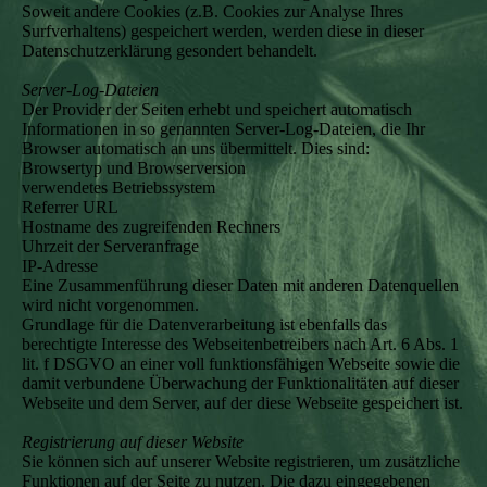
Soweit andere Cookies (z.B. Cookies zur Analyse Ihres
Surfverhaltens) gespeichert werden, werden diese in dieser
Datenschutzerklärung gesondert behandelt.
Server-Log-Dateien
Der Provider der Seiten erhebt und speichert automatisch
Informationen in so genannten Server-Log-Dateien, die Ihr
Browser automatisch an uns übermittelt. Dies sind:
Browsertyp und Browserversion
verwendetes Betriebssystem
Referrer URL
Hostname des zugreifenden Rechners
Uhrzeit der Serveranfrage
IP-Adresse
Eine Zusammenführung dieser Daten mit anderen Datenquellen
wird nicht vorgenommen.
Grundlage für die Datenverarbeitung ist ebenfalls das
berechtigte Interesse des Webseitenbetreibers nach Art. 6 Abs. 1
lit. f DSGVO an einer voll funktionsfähigen Webseite sowie die
damit verbundene Überwachung der Funktionalitäten auf dieser
Webseite und dem Server, auf der diese Webseite gespeichert ist.
Registrierung auf dieser Website
Sie können sich auf unserer Website registrieren, um zusätzliche
Funktionen auf der Seite zu nutzen. Die dazu eingegebenen