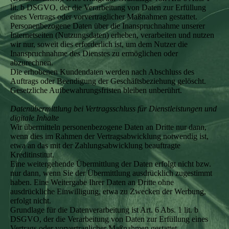
lit. b DSGVO, der die Verarbeitung von Daten zur Erfüllung
eines Vertrags oder vorvertraglicher Maßnahmen gestattet.
Personenbezogene Daten über die Inanspruchnahme unserer
Internetseiten (Nutzungsdaten) erheben, verarbeiten und nutzen
wir nur, soweit dies erforderlich ist, um dem Nutzer die
Inanspruchnahme des Dienstes zu ermöglichen oder
abzurechnen.
Die erhobenen Kundendaten werden nach Abschluss des
Auftrags oder Beendigung der Geschäftsbeziehung gelöscht.
Gesetzliche Aufbewahrungsfristen bleiben unberührt.
Datenübermittlung bei Vertragsschluss für Dienstleistungen und
digitale Inhalte
Wir übermitteln personenbezogene Daten an Dritte nur dann,
wenn dies im Rahmen der Vertragsabwicklung notwendig ist,
etwa an das mit der Zahlungsabwicklung beauftragte
Kreditinstitut.
Eine weitergehende Übermittlung der Daten erfolgt nicht bzw.
nur dann, wenn Sie der Übermittlung ausdrücklich zugestimmt
haben. Eine Weitergabe Ihrer Daten an Dritte ohne
ausdrückliche Einwilligung, etwa zu Zwecken der Werbung,
erfolgt nicht.
Grundlage für die Datenverarbeitung ist Art. 6 Abs. 1 lit. b
DSGVO, der die Verarbeitung von Daten zur Erfüllung eines
Vertrags oder vorvertraglicher Maßnahmen gestattet.