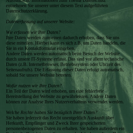
Ausführliche Informationen zum Thema Datenschutz
entnehmen Sie unserer unter diesem Text aufgeführten
Datenschutzerklärung.
Datenerfassung auf unserer Website:
Wie erfassen wir Ihre Daten?
Ihre Daten werden zum einen dadurch erhoben, dass Sie uns
diese mitteilen. Hierbei kann es sich z.B. um Daten handeln, die
Sie in ein Kontaktformular eingeben.
Andere Daten werden automatisch beim Besuch der Website
durch unsere IT-Systeme erfasst. Das sind vor allem technische
Daten (z.B. Internetbrowser, Betriebssystem oder Uhrzeit des
Seitenaufrufs). Die Erfassung dieser Daten erfolgt automatisch,
sobald Sie unsere Website betreten.
Wofür nutzen wir Ihre Daten?
Ein Teil der Daten wird erhoben, um eine fehlerfreie
Bereitstellung der Website zu gewährleisten. Andere Daten
können zur Analyse Ihres Nutzerverhaltens verwendet werden.
Welche Rechte haben Sie bezüglich Ihrer Daten?
Sie haben jederzeit das Recht unentgeltlich Auskunft über
Herkunft, Empfänger und Zweck Ihrer gespeicherten
personenbezogenen Daten zu erhalten. Sie haben außerdem ein